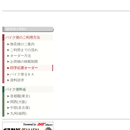
QUICK LINKS
バイク便のご利用方法
►御見積のご案内
►ご利用までの流れ
►オーダー方法
►お荷物の積載制限
►印字伝票オーダー
►バイク便Ｑ＆Ａ
►資料請求
バイク便料金
►首都圏(東京)
►関西(大阪)
►中部(名古屋)
►九州(福岡)